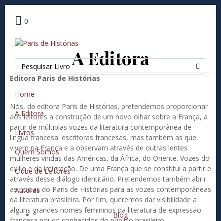
Nossa História
0
A Editora
Editora Paris de Histórias
Home
Nós, da editora Paris de Histórias, pretendemos proporcionar
A Editora
aos leitores a construção de um novo olhar sobre a França, a
partir de múltiplas vozes da literatura contemporânea de
Livros
língua francesa: escritoras francesas, mas também as que
vivem na França e a observam através de outras lentes:
Quem Somos
mulheres vindas das Américas, da África, do Oriente. Vozes do
exílio e da imigração. De uma França que se constitui a partir e
Clube de Leitores
através desse diálogo identitário. Pretendemos também abrir
as portas do Paris de Histórias para as vozes contemporâneas
Autoras
da literatura brasileira. Por fim, queremos dar visibilidade a
alguns grandes nomes femininos da literatura de expressão
Blog
francesa pouco conhecidos do público brasileiro.